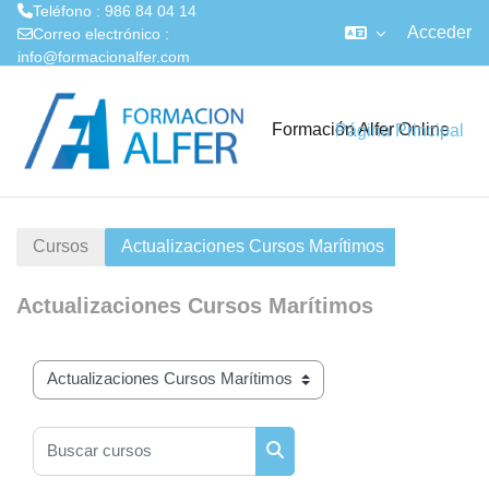
Teléfono : 986 84 04 14
Acceder
Correo electrónico :
info@formacionalfer.com
Salta al contenido principal
Formación Alfer Online
Página Principal
Cursos
Actualizaciones Cursos Marítimos
Actualizaciones Cursos Marítimos
Categorías
Buscar cursos
Buscar cursos