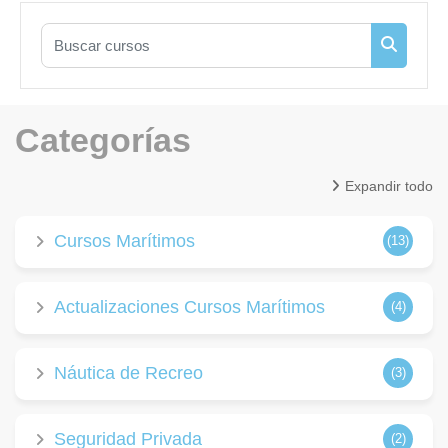
Buscar cursos
Buscar c
Categorías
Expandir todo
Cursos Marítimos
(13)
Actualizaciones Cursos Marítimos
(4)
Náutica de Recreo
(3)
Seguridad Privada
(2)