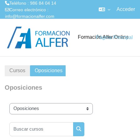
Teléfono : 986 84 04 14
Acceder
Correo electrónico :
info@formacionalfer.com
Salta al contenido principal
Formación Alfer Online
Página Principal
Cursos
Oposiciones
Oposiciones
Categorías
Buscar cursos
Buscar cursos